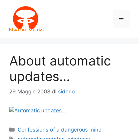
Vai
al
Menu
contenuto
About automatic
updates…
29 Maggio 2008
di
siderio
Categorie
Confessions of a dangerous mind
Tag
automatic updates
,
windows