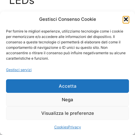
LEDs
16 Gennaio 2010
di
siderio
Gestisci Consenso Cookie
Via Mitsubishi Electric Research Laboratories,
Per fornire le migliori esperienze, utilizziamo tecnologie come i cookie
per memorizzare e/o accedere alle informazioni del dispositivo. Il
LEDs as last centimetre problem solutions.
consenso a queste tecnologie ci permetterà di elaborare dati come il
Read the full technical report (PDF: 530.9 kB)
comportamento di navigazione o ID unici su questo sito. Non
acconsentire o ritirare il consenso può influire negativamente su alcune
caratteristiche e funzioni.
Categorie
Confessions of a dangerous mind
Gestisci servizi
Tag
bidirectional
,
last centimetre problem
,
leds
Accetta
Nega
© 2026
• Creato con
GeneratePress
Visualizza le preferenze
Cookies
Privacy