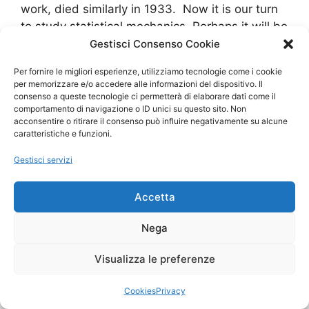
work, died similarly in 1933. Now it is our turn
to study statistical mechanics. Perhaps it will be
wise to approach the subject cautiously. David
Gestisci Consenso Cookie
L. Goodstein, _States of Matter_ (1975).
Per fornire le migliori esperienze, utilizziamo tecnologie come i cookie
per memorizzare e/o accedere alle informazioni del dispositivo. Il
consenso a queste tecnologie ci permetterà di elaborare dati come il
Categorie
Bad Grass never dies
,
Confessions of a
comportamento di navigazione o ID unici su questo sito. Non
acconsentire o ritirare il consenso può influire negativamente su alcune
dangerous mind
caratteristiche e funzioni.
Tag
Boltzmann
,
danger
,
Ehrenfest
,
Goodstein
,
Gestisci servizi
statistical mechanics
Accetta
Nega
© 2026
• Creato con
GeneratePress
Visualizza le preferenze
Cookies
Privacy