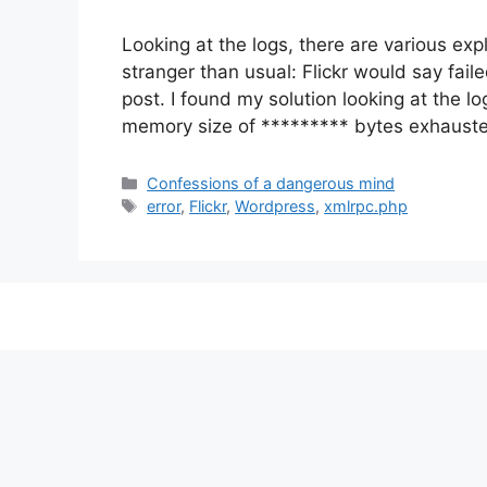
Looking at the logs, there are various expl
stranger than usual: Flickr would say fai
post. I found my solution looking at the lo
memory size of ********* bytes exhausted
Categorie
Confessions of a dangerous mind
Tag
error
,
Flickr
,
Wordpress
,
xmlrpc.php