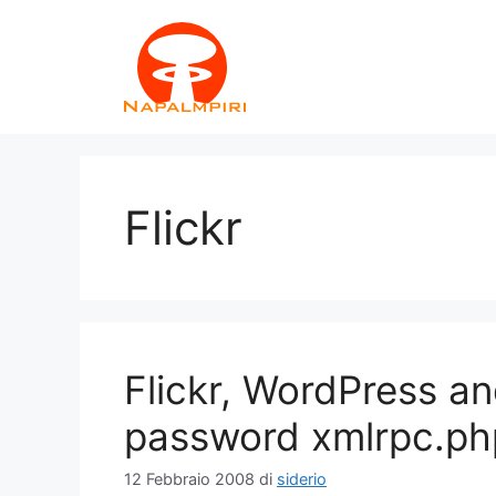
Vai
al
contenuto
Flickr
Flickr, WordPress a
password xmlrpc.php
12 Febbraio 2008
di
siderio