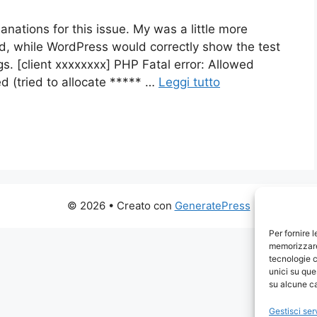
anations for this issue. My was a little more
led, while WordPress would correctly show the test
gs. [client xxxxxxxx] PHP Fatal error: Allowed
 (tried to allocate ***** …
Leggi tutto
© 2026
• Creato con
GeneratePress
Per fornire 
memorizzare 
tecnologie c
unici su que
su alcune ca
Gestisci ser