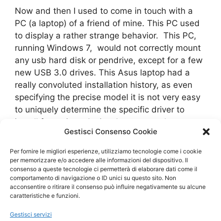
Now and then I used to come in touch with a
PC (a laptop) of a friend of mine. This PC used
to display a rather strange behavior. This PC,
running Windows 7, would not correctly mount
any usb hard disk or pendrive, except for a few
new USB 3.0 drives. This Asus laptop had a
really convoluted installation history, as even
specifying the precise model it is not very easy
to uniquely determine the specific driver to
install for a given device. It turns out that every
Gestisci Consenso Cookie
re-installation is made is a sort of trial-and-
error procedure and the final outcome is, as one
Per fornire le migliori esperienze, utilizziamo tecnologie come i cookie
can see, not very nice.
per memorizzare e/o accedere alle informazioni del dispositivo. Il
consenso a queste tecnologie ci permetterà di elaborare dati come il
comportamento di navigazione o ID unici su questo sito. Non
Leggi tutto
acconsentire o ritirare il consenso può influire negativamente su alcune
caratteristiche e funzioni.
Categorie
Confessions of a dangerous mind
Gestisci servizi