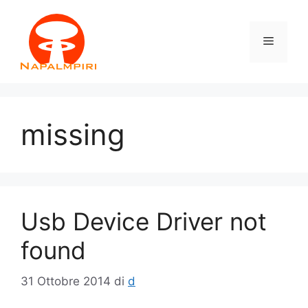
Vai
al
Menu
contenuto
missing
Usb Device Driver not
found
31 Ottobre 2014
di
d