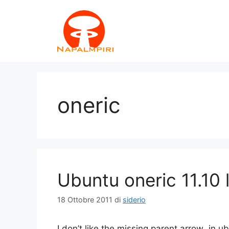
Vai
al
contenuto
oneric
Ubuntu oneric 11.10 
18 Ottobre 2011
di
siderio
I don’t like the missing parent arrow in u