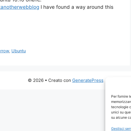
tanotherwebblog
I have found a way around this
arrow
,
Ubuntu
© 2026
• Creato con
GeneratePress
Per fornire 
memorizzare 
tecnologie c
unici su que
su alcune ca
Gestisci ser