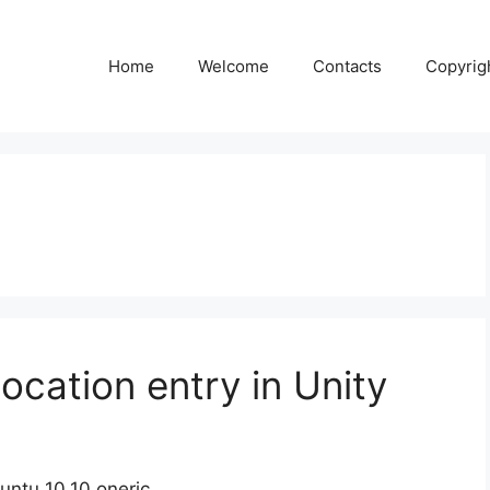
Home
Welcome
Contacts
Copyrig
location entry in Unity
buntu 10.10 oneric.