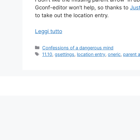
Gconf-editor won’t help, so thanks to
Jus
to take out the location entry.
Leggi tutto
Categorie
Confessions of a dangerous mind
Tag
11.10
,
gsettings
,
location entry
,
oneric
,
parent 