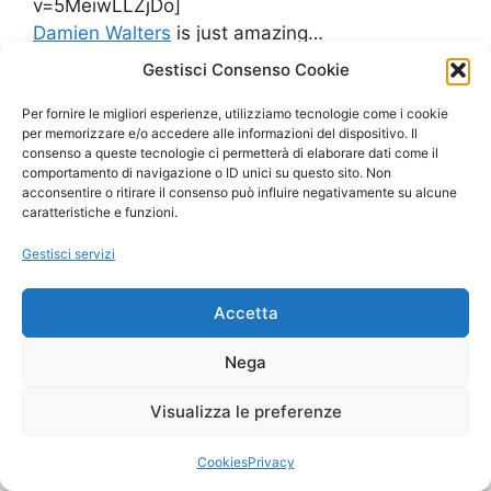
v=5MeiwLLZjDo]
Damien Walters
is just amazing…
Gestisci Consenso Cookie
Leggi tutto
Per fornire le migliori esperienze, utilizziamo tecnologie come i cookie
per memorizzare e/o accedere alle informazioni del dispositivo. Il
Categorie
consenso a queste tecnologie ci permetterà di elaborare dati come il
Confessions of a dangerous mind
comportamento di navigazione o ID unici su questo sito. Non
Tag
Damien Walters
,
parkour
,
tracer
acconsentire o ritirare il consenso può influire negativamente su alcune
caratteristiche e funzioni.
Gestisci servizi
© 2026
• Creato con
GeneratePress
Accetta
Nega
Visualizza le preferenze
Cookies
Privacy