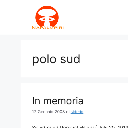
Vai
al
contenuto
polo sud
In memoria
12 Gennaio 2008
di
siderio
Sir Edmund Percival Hillary ( July 20, 19