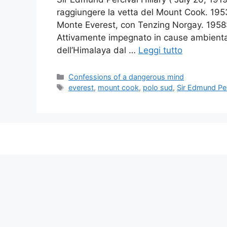
raggiungere la vetta del Mount Cook. 1953
Monte Everest, con Tenzing Norgay. 1958: 
Attivamente impegnato in cause ambiental
dell’Himalaya dal …
Leggi tutto
Categorie
Confessions of a dangerous mind
Tag
everest
,
mount cook
,
polo sud
,
Sir Edmund Perc