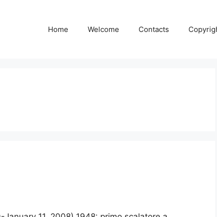
Home
Welcome
Contacts
Copyrig
19-January 11, 2008) 1948: primo scalatore a