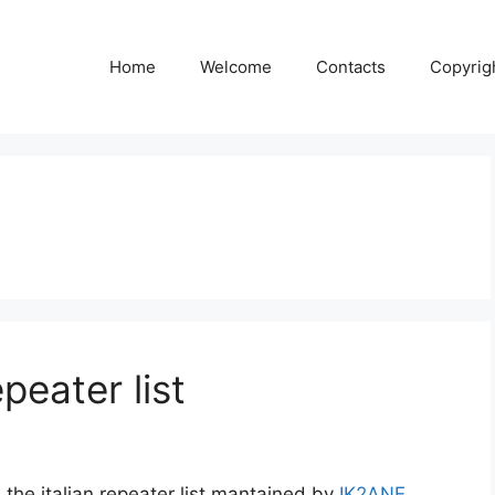
Home
Welcome
Contacts
Copyrig
peater list
the italian repeater list mantained by
IK2ANE