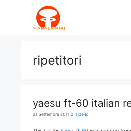
Vai
al
contenuto
ripetitori
yaesu ft-60 italian re
21 Settembre 2011
di
siderio
This list for
Yaesu ft-60
was created from 