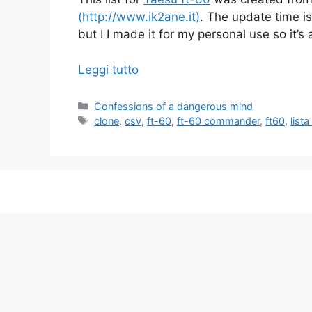
(http://www.ik2ane.it)
. The update time i
but I I made it for my personal use so it’s a
Leggi tutto
Categorie
Confessions of a dangerous mind
Tag
clone
,
csv
,
ft-60
,
ft-60 commander
,
ft60
,
lista