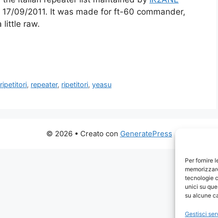
s 17/09/2011. It was made for ft-60 commander,
 little raw.
 ripetitori
,
repeater
,
ripetitori
,
yeasu
© 2026
• Creato con
GeneratePress
Per fornire 
memorizzare 
tecnologie c
unici su que
su alcune ca
Gestisci ser