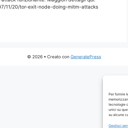
7/11/20/tor-exit-node-doing-mitm-attacks
© 2026
• Creato con
GeneratePress
Per fornire 
memorizzare 
tecnologie c
unici su que
su alcune ca
Gestisci ser