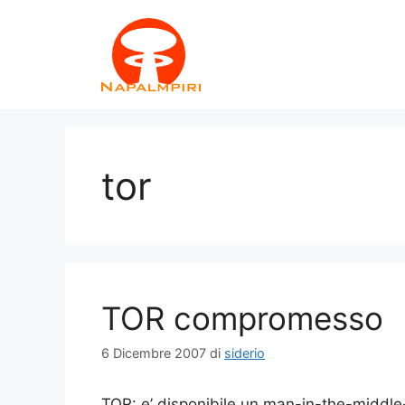
Vai
al
contenuto
tor
TOR compromesso
6 Dicembre 2007
di
siderio
TOR: e’ disponibile un man-in-the-middle-