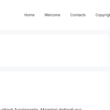
Home
Welcome
Contacts
Copyrig
attack funzionante. Maggiori dettagli qui: