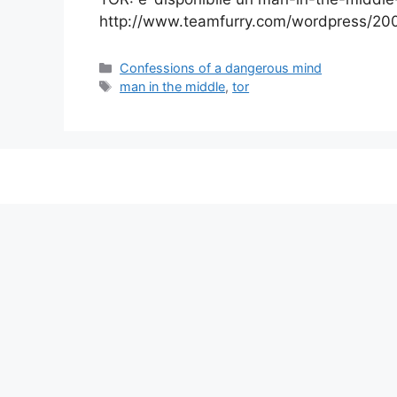
http://www.teamfurry.com/wordpress/200
Categorie
Confessions of a dangerous mind
Tag
man in the middle
,
tor