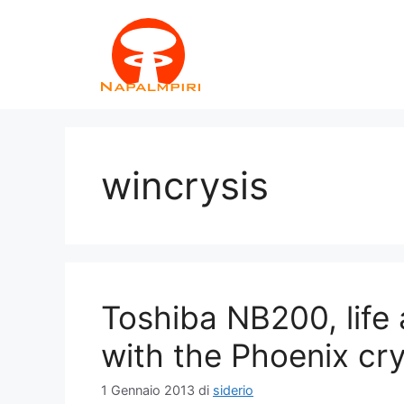
Vai
al
contenuto
wincrysis
Toshiba NB200, life 
with the Phoenix cry
1 Gennaio 2013
di
siderio