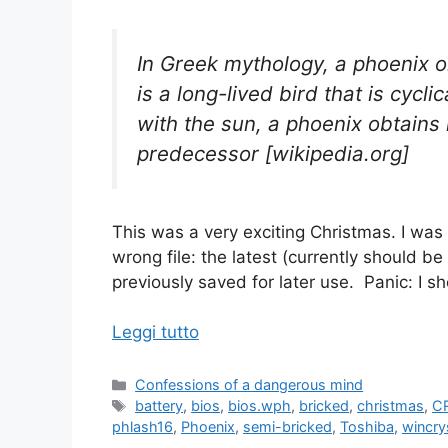
In Greek mythology, a phoenix o
is a long-lived bird that is cycl
with the sun, a phoenix obtains 
predecessor [wikipedia.org]
This was a very exciting Christmas. I was
wrong file: the latest (currently should 
previously saved for later use. Panic: I 
Leggi tutto
Categorie
Confessions of a dangerous mind
Tag
battery
,
bios
,
bios.wph
,
bricked
,
christmas
,
C
phlash16
,
Phoenix
,
semi-bricked
,
Toshiba
,
wincry