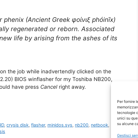
r phenix (Ancient Greek φοίνιξ phóinīx)
ically regenerated or reborn. Associated
new life by arising from the ashes of its
 on the job while inadvertendly clicked on the
be 2.20) BIOS winflasher for my Toshiba NB200,
should have press
Cancel
right away.
Per fornire 
memorizzare 
tecnologie c
unici su que
su alcune ca
RD
,
crysis disk
,
flasher
,
minidos.sys
,
nb200
,
netbook
,
sis
Gestisci ser