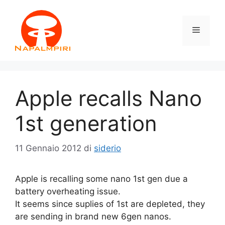
Vai
al
Menu
contenuto
Apple recalls Nano
1st generation
11 Gennaio 2012
di
siderio
Apple is recalling some nano 1st gen due a
battery overheating issue.
It seems since suplies of 1st are depleted, they
are sending in brand new 6gen nanos.