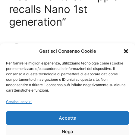
recalls Nano 1st
generation”
d.
Gestisci Consenso Cookie
16 Marzo 2012 alle 12:40
Per fornire le migliori esperienze, utilizziamo tecnologie come i cookie
per memorizzare e/o accedere alle informazioni del dispositivo. Il
consenso a queste tecnologie ci permetterà di elaborare dati come il
comportamento di navigazione o ID unici su questo sito. Non
It actually works. Getting mine into a
acconsentire o ritirare il consenso può influire negativamente su alcune
few days, got an e-mail from Apple.
caratteristiche e funzioni.
Gestisci servizi
Accetta
I commenti sono chiusi.
Nega