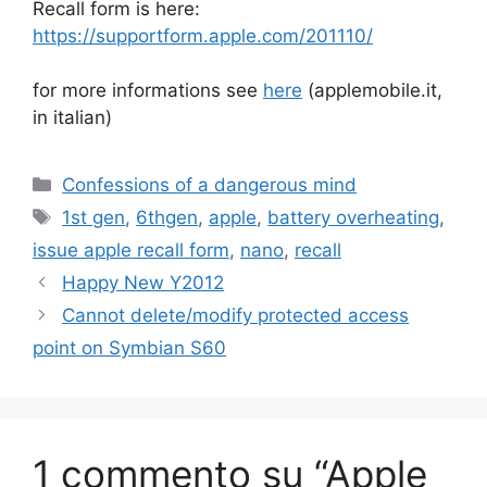
Recall form is here:
https://supportform.apple.com/201110/
for more informations see
here
(applemobile.it,
in italian)
Categorie
Confessions of a dangerous mind
Tag
1st gen
,
6thgen
,
apple
,
battery overheating
,
issue apple recall form
,
nano
,
recall
Happy New Y2012
Cannot delete/modify protected access
point on Symbian S60
1 commento su “Apple